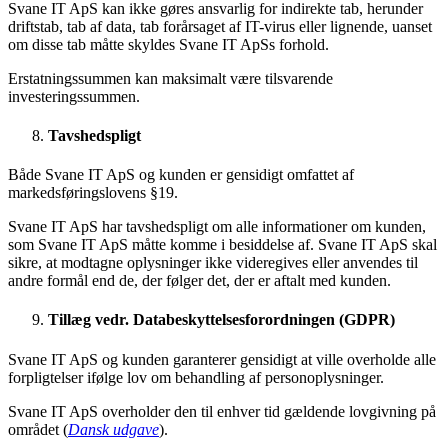
Svane IT ApS kan ikke gøres ansvarlig for indirekte tab, herunder
driftstab, tab af data, tab forårsaget af IT-virus eller lignende, uanset
om disse tab måtte skyldes Svane IT ApSs forhold.
Erstatningssummen kan maksimalt være tilsvarende
investeringssummen.
Tavshedspligt
Både Svane IT ApS og kunden er gensidigt omfattet af
markedsføringslovens §19.
Svane IT ApS har tavshedspligt om alle informationer om kunden,
som Svane IT ApS måtte komme i besiddelse af. Svane IT ApS skal
sikre, at modtagne oplysninger ikke videregives eller anvendes til
andre formål end de, der følger det, der er aftalt med kunden.
Tillæg vedr. Databeskyttelsesforordningen (GDPR)
Svane IT ApS og kunden garanterer gensidigt at ville overholde alle
forpligtelser ifølge lov om behandling af personoplysninger.
Svane IT ApS overholder den til enhver tid gældende lovgivning på
området (
Dansk udgave
).