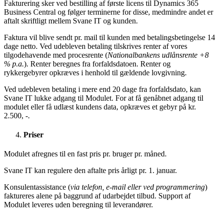
Fakturering sker ved bestilling af første licens til Dynamics 365
Business Central og følger terminerne for disse, medmindre andet er
aftalt skriftligt mellem Svane IT og kunden.
Faktura vil blive sendt pr. mail til kunden med betalingsbetingelse 14
dage netto. Ved udebleven betaling tilskrives renter af vores
tilgodehavende med procesrente (
Nationalbankens udlånsrente +8
% p.a.
). Renter beregnes fra forfaldsdatoen. Renter og
rykkergebyrer opkræves i henhold til gældende lovgivning.
Ved udebleven betaling i mere end 20 dage fra forfaldsdato, kan
Svane IT lukke adgang til Modulet. For at få genåbnet adgang til
modulet eller få udlæst kundens data, opkræves et gebyr på kr.
2.500, -.
Priser
Modulet afregnes til en fast pris pr. bruger pr. måned.
Svane IT kan regulere den aftalte pris årligt pr. 1. januar.
Konsulentassistance (
via telefon, e-mail eller ved programmering
)
faktureres alene på baggrund af udarbejdet tilbud. Support af
Modulet leveres uden beregning til leverandører.