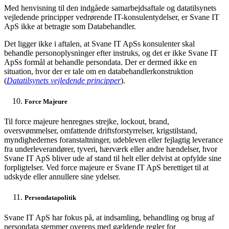
Med henvisning til den indgåede samarbejdsaftale og datatilsynets
vejledende principper vedrørende IT-konsulentydelser, er Svane IT
ApS ikke at betragte som Databehandler.
Det ligger ikke i aftalen, at Svane IT ApSs konsulenter skal
behandle personoplysninger efter instruks, og det er ikke Svane IT
ApSs formål at behandle persondata. Der er dermed ikke en
situation, hvor der er tale om en databehandlerkonstruktion
(
Datatilsynets vejledende principper
).
Force Majeure
Til force majeure henregnes strejke, lockout, brand,
oversvømmelser, omfattende driftsforstyrrelser, krigstilstand,
myndighedernes foranstaltninger, udebleven eller fejlagtig leverance
fra underleverandører, tyveri, hærværk eller andre hændelser, hvor
Svane IT ApS bliver ude af stand til helt eller delvist at opfylde sine
forpligtelser. Ved force majeure er Svane IT ApS berettiget til at
udskyde eller annullere sine ydelser.
Persondatapolitik
Svane IT ApS har fokus på, at indsamling, behandling og brug af
persondata stemmer overens med gældende regler for