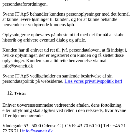
persondataforordningen.
Svane IT ApS behandler kundens personoplysninger med det formål
at kunne levere løsninger til kunden, og for at kunne behandle
henvendelser vedrørende kundens køb.
Oplysningerne opbevares på ubestemt tid med det formål at skabe
historik og arkivere eventuel dialog og aftale.
Kunden har til enhver tid ret til, jvf. persondataloven, at få indsigt i,
hvilke oplysninger, der er registreret om kunden og få slettet disse
oplysninger. Kunden kan altid rette henvendelse via mail
info@svaneit.dk
Svane IT ApS vedligeholder en samlende beskrivelse af sin
persondatapolitik på websiderne.
Læs vores privatlivspolitik her!
Tvister
Enhver uoverensstemmelse vedrørende aftalen, dens fortolkning
eller udfyldning skal afgøres ved retten i den retskreds, hvor Svane
IT er hjemmehørende.
Vindegade 53 | 5000 Odense C | CVR: 43 70 60 20 | Tel.: +45 21
72 76 21 |
info@svaneit.dk