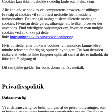
Cookies kan ikke indeholde skadelig kode som f.eks. virus.
Alle kan afvise cookies via computerens browser-indstillinger.
Fravalg af cookies vil som oftest nedsætte hjemmesidens
funktionalitet. Det er også muligt at slette allerede modtagne
cookies. Hvordan dette gøres, afhænger af, hvilken browser der
anvendes. Find yderligere oplysninger om, hvordan man undgår
cookies ved at klikke på dette
link:
http://minecookies.org/cookiehandtering
.
Hvis du sletter eller blokerer cookies, vil annoncer kunne blive
mindre relevante for dig og optræde hyppigere. Du kan desuden
risikere at websitet ikke fungerer optimalt samt at der er indhold, du
ikke kan få adgang til.
Dit samtykke gælder for vores domæne: Svaneit.dk
Privatlivspolitik
Dataansvarlig
Vi er dataansvarlig for behandlingen af de personoplysninger, som
vi behandler om vores kunder og samarbejdspartnere. Du finder